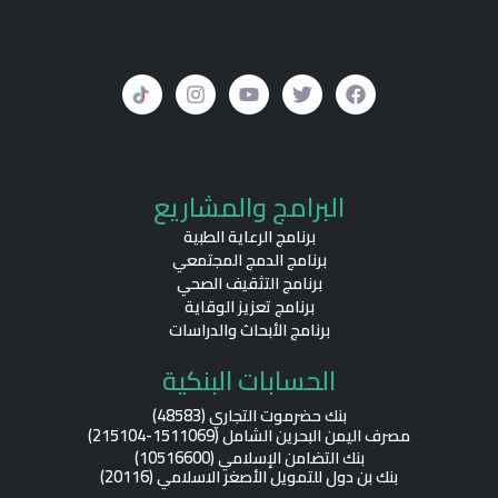
I
Y
T
F
البرامج والمشاريع
n
o
w
a
s
u
i
c
برنامج الرعاية الطبية
t
t
t
e
b
t
u
a
برنامج الدمج المجتمعي
g
b
e
o
برنامج التثقيف الصحي
r
e
r
o
برنامج تعزيز الوقاية
a
k
برنامج الأبحاث والدراسات
m
الحسابات البنكية
بنك حضرموت التجاري (48583)
مصرف اليمن البحرين الشامل (1511069-215104)
بنك التضامن الإسلامي (10516600)
بنك بن دول للتمويل الأصغر الاسلامي (20116)