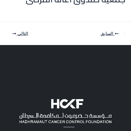
السابق
التالي