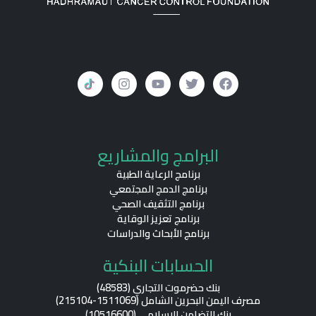
I
Y
T
F
البرامج والمشاريع
n
o
w
a
s
u
i
c
برنامج الرعاية الطبية
t
t
t
e
b
t
u
a
برنامج الدمج المجتمعي
g
b
e
o
برنامج التثقيف الصحي
r
e
r
o
برنامج تعزيز الوقاية
a
k
برنامج الأبحاث والدراسات
m
الحسابات البنكية
بنك حضرموت التجاري (48583)
مصرف اليمن البحرين الشامل (1511069-215104)
بنك التضامن الإسلامي (10516600)