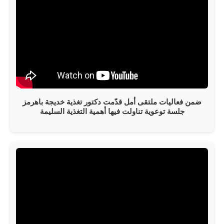
ضمن فعاليات ملتقى أمل قدّمت دكتور تغذية خديجة باهرمز
جلسة توعوية تناولت فيها أهمية التغذية السليمة